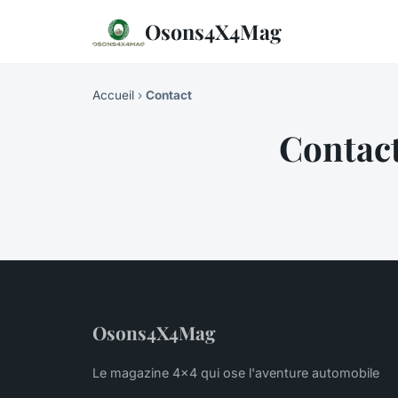
Osons4X4Mag
Accueil
›
Contact
Contac
Osons4X4Mag
Le magazine 4x4 qui ose l'aventure automobile