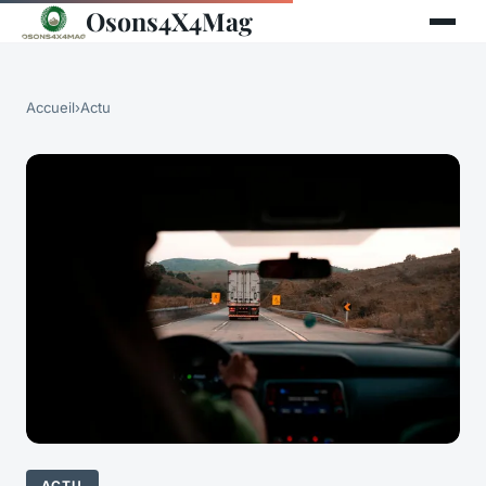
Osons4X4Mag
Accueil
›
Actu
ACTU