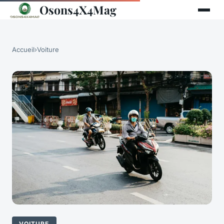
Osons4X4Mag
Accueil
›
Voiture
VOITURE